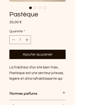
Pastèque
Prix
20,00 €
Quantité
*
Ajouter au panier
La fraîcheur d’un été bien frais...
Pastèque est une senteur juteuse,
légère et ultra rafraîchissante qui
évoque les journées d’été où tout
semble plus simple. Imagine une
Normes parfums
tranche de fruit bien fraîche, une
brise légère et cette sensation
La fragrance est fabriquée en