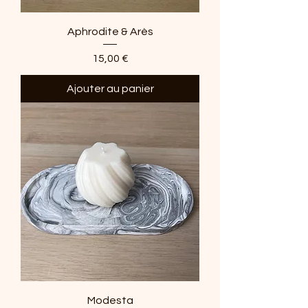
Aphrodite & Arès
Prix
15,00 €
Ajouter au panier
Modesta