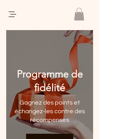
REGALIA
Programme de
fidélité
Gagnez des points et
échangez-les contre des
récompenses