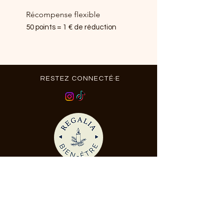
Récompense flexible
50 points = 1 € de réduction
RESTEZ CONNECTÉ·E
DEVENONS AMIS
(Tu recevras même un code
promo!)