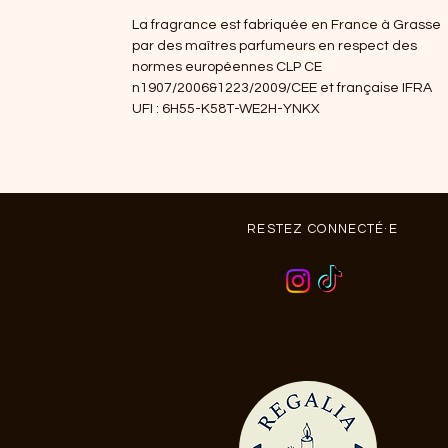
La fragrance est fabriquée en France à Grasse
par des maîtres parfumeurs en respect des
normes européennes CLP CE
n1907/2006&1223/2009/CEE et française IFRA
UFI : 6H55-K58T-WE2H-YNKX
RESTEZ CONNECTÉ·E