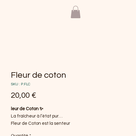
ctualités
Menu
Fleur de coton
SKU : P.FLC
Prix
20,00 €
leur de Coton ✨
La fraîcheur à l’état pur…
Fleur de Coton est la senteur
incontournable pour apporter à ton
Quantité
*