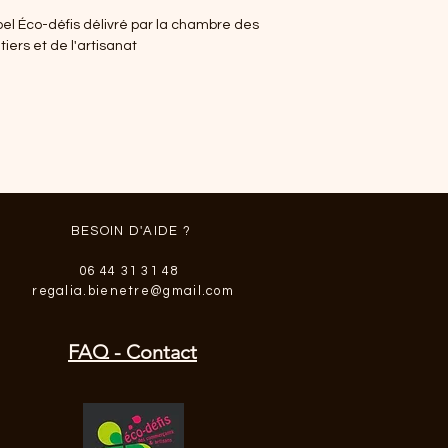
el Éco-défis délivré par la chambre des
iers et de l'artisanat
BESOIN D'AIDE ?
06 44 31 31 48
regalia.bienetre@gmail.com
FAQ - Contact