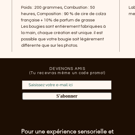
Poids : 200 grammes, Combustion : 50
Lab
heures, Composition : 90 % de cire de colza
met
française + 10% de parfum de grasse
Les bougies sont entièrement fabriquées à
la main, chaque création est unique. il est
possible que votre bougie soit légèrement
différente que sur les photos.
DEVENONS AMIS
(Tu recevras même un code promo!)
S'abonner
Pour une expérience sensorielle et